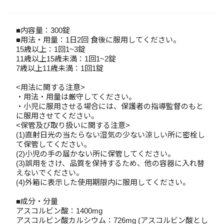
■内容量：300錠
■用法・用量：1日2回 食後に服用してください。
15歳以上：1回1~3錠
11歳以上15歳未満：1回1~2錠
7歳以上11歳未満：1回1錠
<用法に関する注意>
・用法・用量は厳守してください。
・小児に服用させる場合には、保護者の指導監督のもと
に服用させてください。
<保管及び取り扱いに関する注意>
(1)直射日光の当たらない湿気の少ない涼しい所に密栓し
て保管してください。
(2)小児の手の届かない所に保管してください。
(3)誤用をさけ、品質を保持するため、他の容器に入れ替
えないでください。
(4)外箱に表示した使用期限内に服用してください。
■成分・分量
アスコルビン酸：1400mg
アスコルビン酸カルシウム：726mg (アスコルビン酸とし