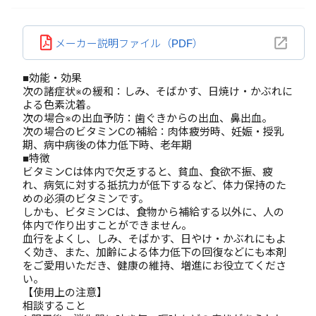
メーカー説明ファイル（PDF）
■効能・効果
次の諸症状※の緩和：しみ、そばかす、日焼け・かぶれに
よる色素沈着。
次の場合※の出血予防：歯ぐきからの出血、鼻出血。
次の場合のビタミンCの補給：肉体疲労時、妊娠・授乳
期、病中病後の体力低下時、老年期
■特徴
ビタミンCは体内で欠乏すると、貧血、食欲不振、疲
れ、病気に対する抵抗力が低下するなど、体力保持のた
めの必須のビタミンです。
しかも、ビタミンCは、食物から補給する以外に、人の
体内で作り出すことができません。
血行をよくし、しみ、そばかす、日やけ・かぶれにもよ
く効き、また、加齢による体力低下の回復などにも本剤
をご愛用いただき、健康の維持、増進にお役立てくださ
い。
【使用上の注意】
相談すること