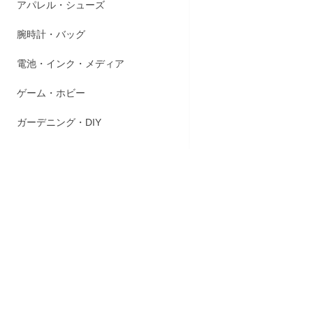
アパレル・シューズ
腕時計・バッグ
赤ちゃんの
赤ちゃんに
食べる分だ
電池・インク・メディア
月齢の目安：
ゲーム・ホビー
【掲載商品
メーカーリ
ガーデニング・DIY
ません。
【在庫数に
在庫数は日
じめご了承
商品スペ
内容量
24ｇ（2枚×