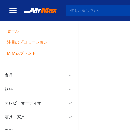
セール
トップ
ベビー・キッ
注目のプロモーション
瓶詰
MrMaxブランド
元気アップ
メーカー：
ピジ
食品
飲料
テレビ・オーディオ
寝具・家具