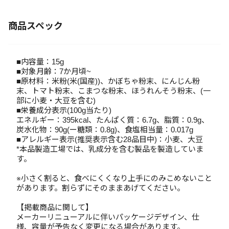
商品スペック
■内容量：15g
■対象月齢：7か月頃~
■原材料：米粉(米(国産))、かぼちゃ粉末、にんじん粉
末、トマト粉末、こまつな粉末、ほうれんそう粉末、(一
部に小麦・大豆を含む)
■栄養成分表示(100g当たり)
エネルギー：395kcal、たんぱく質：6.7g、脂質：0.9g、
炭水化物：90g(ー糖類：0.8g)、食塩相当量：0.017g
■アレルギー表示(推奨表示含む28品目中)：小麦、大豆
*本品製造工場では、乳成分を含む製品を製造していま
す。
※小さく割ると、食べにくくなり上手にのみこめないこと
があります。割らずにそのままあげてください。
【掲載商品に関して】
メーカーリニューアルに伴いパッケージデザイン、仕
様、容量が予告なく変更になる場合があります。