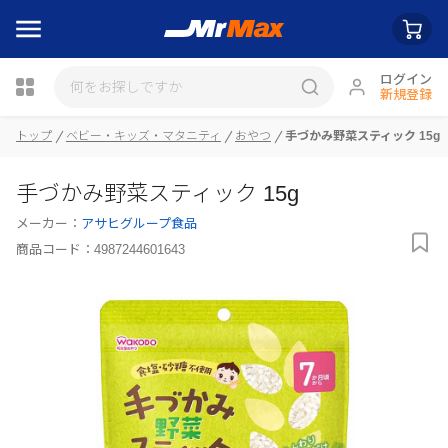
ログイン
新規登録
瓶詰
トップ
ベビー・キッズ・マタニティ
おやつ
手づかみ野菜スティック 15g
手づかみ野菜スティック 15g
メーカー：
アサヒグループ食品
商品コード：
4987244601643