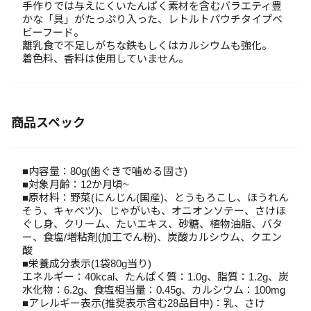
手作りでは与えにくいたんぱく素材を含むバラエティ豊
かな「具」がたっぷり入った、レトルトパウチタイプベ
ビーフード。
離乳食で不足しがちな鉄もしくはカルシウムも強化。
着色料、香料は使用していません。
商品スペック
■内容量：80g(歯ぐきで噛める固さ)
■対象月齢：12か月頃~
■原材料：野菜(にんじん(国産)、とうもろこし、ほうれん
そう、キャベツ)、じゃがいも、オニオンソテー、さけほ
ぐし身、クリーム、たいエキス、砂糖、植物油脂、バタ
ー、食塩/増粘剤(加工でん粉)、炭酸カルシウム、クエン
酸
■栄養成分表示(1袋80g当り)
エネルギー：40kcal、たんぱく質：1.0g、脂質：1.2g、炭
水化物：6.2g、食塩相当量：0.45g、カルシウム：100mg
■アレルギー表示(推奨表示含む28品目中)：乳、さけ