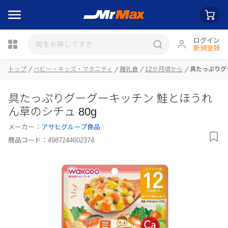
ログイン
新規登録
トップ
ベビー・キッズ・マタニティ
離乳食
12か月頃から
具たっぷりグ
瓶詰
具たっぷりグーグーキッチン 鮭とほうれ
ん草のシチュ 80g
メーカー：
アサヒグループ食品
商品コード：
4987244602374