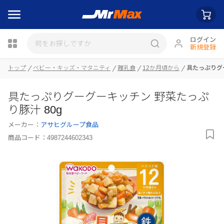
ログイン
新規登録
瓶詰
トップ
ベビー・キッズ・マタニティ
離乳食
12か月頃から
具たっぷりグ
具たっぷりグーグーキッチン 野菜たっぷ
り豚汁 80g
メーカー：
アサヒグループ食品
商品コード：
4987244602343