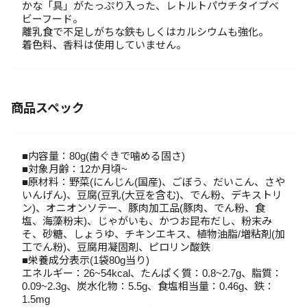
かな「具」がたっぷり入った、レトルトパウチタイプベ
ビーフード。
離乳食で不足しがちな鉄もしくはカルシウムも強化。
着色料、香料は使用していません。
商品スペック
■内容量：80g(歯ぐきで噛める固さ)
■対象月齢：12か月頃~
■原材料：野菜(にんじん(国産)、ごぼう、だいこん、さや
いんげん)、豆腐(豆乳(大豆を含む)、でん粉、デキストリ
ン)、オニオンソテー、豚肉加工品(豚肉、でん粉、食
塩、海藻粉末)、じゃがいも、かつお昆布だし、粉末み
そ、砂糖、しょうゆ、チキンエキス、植物油脂/増粘剤(加
工でん粉)、豆腐用凝固剤、ピロリン酸鉄
■栄養成分表示(1袋80g当り)
エネルギー：26~54kcal、たんぱく質：0.8~2.7g、脂質：
0.09~2.3g、炭水化物：5.5g、食塩相当量：0.46g、鉄：
1.5mg