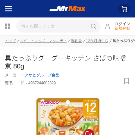
ログイン
新規登録
トップ
ベビー・キッズ・マタニティ
離乳食
12か月頃から
具たっぷりグー
瓶詰
具たっぷりグーグーキッチン さばの味噌
煮 80g
メーカー：
アサヒグループ食品
商品コード：
4987244602329