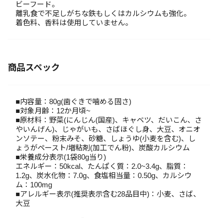
ビーフード。
離乳食で不足しがちな鉄もしくはカルシウムも強化。
着色料、香料は使用していません。
商品スペック
■内容量：80g(歯ぐきで噛める固さ)
■対象月齢：12か月頃~
■原材料：野菜(にんじん(国産)、キャベツ、だいこん、さ
やいんげん)、じゃがいも、さばほぐし身、大豆、オニオ
ンソテー、粉末みそ、砂糖、しょうゆ(小麦を含む)、し
ょうがペースト/増粘剤(加工でん粉)、炭酸カルシウム
■栄養成分表示(1袋80g当り)
エネルギー：50kcal、たんぱく質：2.0~3.4g、脂質：
1.2g、炭水化物：7.0g、食塩相当量：0.50g、カルシウ
ム：100mg
■アレルギー表示(推奨表示含む28品目中)：小麦、さば、
大豆