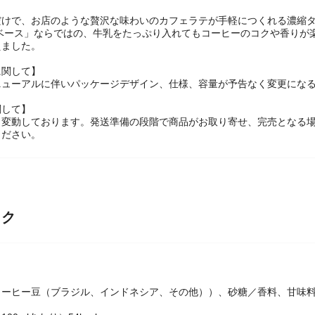
だけで、お店のような贅沢な味わいのカフェラテが手軽につくれる濃縮タ
テベース」ならではの、牛乳をたっぷり入れてもコーヒーのコクや香りが
ました。
に関して】
ニューアルに伴いパッケージデザイン、仕様、容量が予告なく変更になる
関して】
々変動しております。発送準備の段階で商品がお取り寄せ、完売となる
ください。
ック
コーヒー豆（ブラジル、インドネシア、その他））、砂糖／香料、甘味