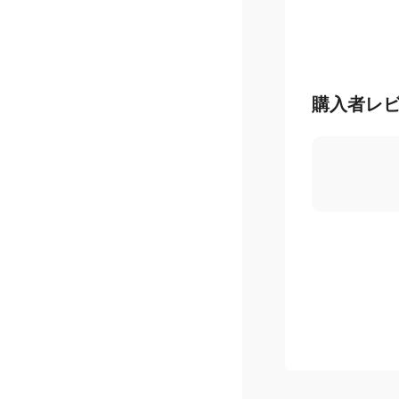
購入者レ
5.0
/ 5
星
5
つ
星
4
つ
星
3
つ
星
2
つ
星
1
つ