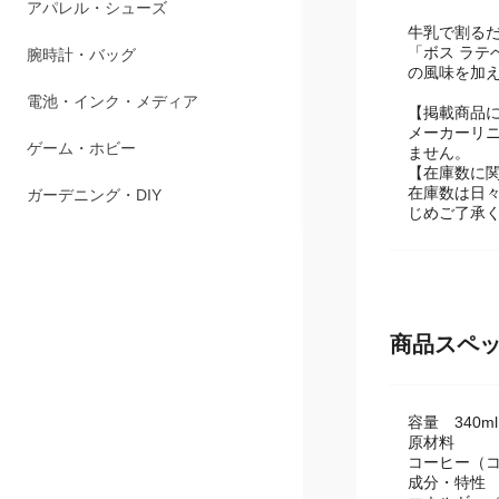
ペット用品
牛乳で割る
「ボス ラ
アパレル・シューズ
風味を加え
腕時計・バッグ
【掲載商品
メーカーリ
ません。
電池・インク・メディア
【在庫数に
在庫数は日
ゲーム・ホビー
じめご了承
ガーデニング・DIY
商品スペ
容量 340ml
原材料
コーヒー（