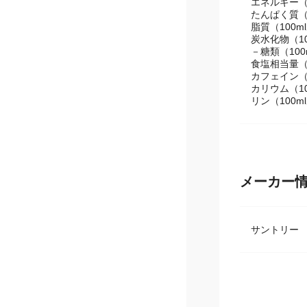
成分・特性
エネルギー（1
たんぱく質（1
脂質（100m
炭水化物（10
－糖類（100
食塩相当量（1
カフェイン（1
カリウム（10
リン（100m
メーカー
サントリー 