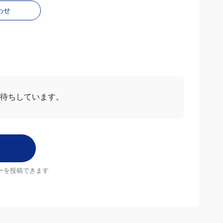
わせ
ー
すべて見る
2024/09/19
5.0
みやすい！
分で調整できて、おいしい！この味をずっとリピ！