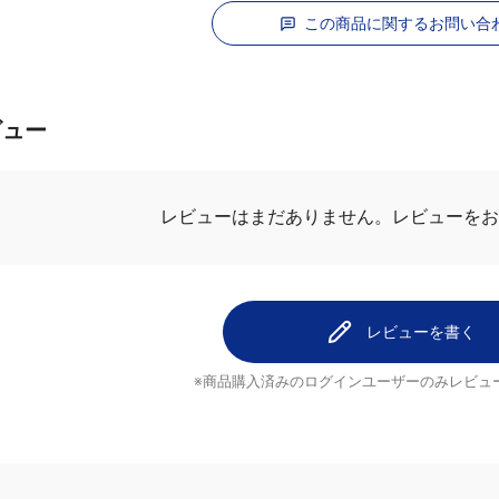
この商品に関するお問い合
ビュー
.0
最新レビュ
1件のレビュー
1
これが1番飲
0
れげさん
0
牛乳で割って自
0
0