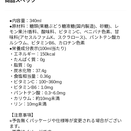
商品スペック
●内容量：340ml
●原材料：糖類(果糖ぶどう糖液糖(国内製造)、砂糖)、レ
モン果汁/香料、酸味料、ビタミンC、ベニバナ色素、甘
味料(アセスルファムK、スクラロース)、パントテン酸カ
ルシウム、ビタミンB6、カロチン色素
●栄養成分表示(100ml当たり)
・エネルギー：150kcal
・たんぱく質：0g
・脂質：0g
・炭水化物：37.4g
・食塩相当量：0.36g
・ビタミンC：100~360mg
・ビタミンB6：1.0mg
・パントテン酸：0.3~6.0mg
・カリウム：約10mg未満
・リン：10mg未満
【注意事項】
※予告無くパッケージや仕様等が変更される場合がござい
ます。