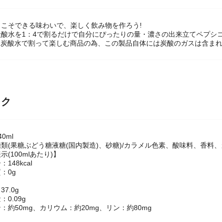
こそできる味わいで、楽しく飲み物を作ろう!
酸水を1：4で割るだけで自分にぴったりの量・濃さの出来立てペプシコ
は炭酸水で割って楽しむ商品の為、この製品自体には炭酸のガスは含ま
ック
0ml
類(果糖ぶどう糖液糖(国内製造)、砂糖)/カラメル色素、酸味料、香料
(100mlあたり)】
148kcal
：0g
7.0g
0.09g
：約50mg、カリウム：約20mg、リン：約80mg