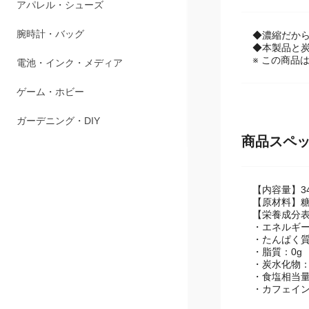
ペット用品
◆濃縮だから
アパレル・シューズ
◆本製品と炭
※ この商品
腕時計・バッグ
電池・インク・メディア
ゲーム・ホビー
商品スペ
ガーデニング・DIY
【内容量】34
【原材料】糖
【栄養成分表示
・エネルギー：
・たんぱく質
・脂質：0g
・炭水化物：3
・食塩相当量：
・カフェイン