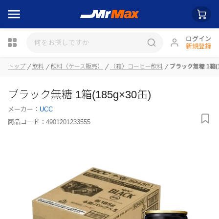
ログイン
新規登録
トップ
飲料
飲料（ケース販売）
（箱）コーヒー飲料
ブラック無糖 1箱(1
瓶詰
ブラック無糖 1箱(185g×30缶)
メーカー：
UCC
商品コード：
4901201233555