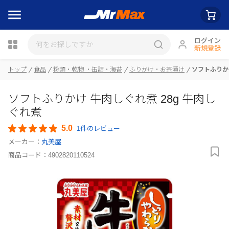
ログイン
新規登録
瓶詰
トップ
食品
粉類・乾物 ・缶詰・海苔
ふりかけ・お茶漬け
ソフトふりかけ
ソフトふりかけ 牛肉しぐれ煮 28g 牛肉し
ぐれ煮
5.0
1件のレビュー
メーカー：
丸美屋
商品コード：
4902820110524