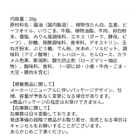
内容量：28g
原材料名：醤油（国内製造）、植物性たん白、生姜、ビ
ーフオイル、いりごま、牛脂、植物油脂、牛肉、卵白粉
末、食塩、みりん風調味料、エキス（ポーク、酵母、ビ
ーフ）、砂糖、発酵調味料、香辛料、デキストリン、玉
ねぎ粉末、ぶどう糖、でん粉、水あめ／ソルビット、調
味料（アミノ酸等）、トレハロース、セルロース、カラ
メル色素、膨張剤、酸化防止剤（ローズマリー抽出
物）、酸味料、香料、（一部に卵・小麦・牛肉・ごま・
大豆・豚肉を含む）
【掲載商品に関して】
メーカーリニューアルに伴いパッケージデザイン、仕
様、容量が予告なく変更になる場合があります。
※商品パッケージの指定はお受けできません。
【在庫数に関して】
在庫数は日々変動しております。
発送準備の段階で商品がお取り寄せ、完売となる場合は
キャンセルをお願いすることがございます。
あらかじめご了承ください。