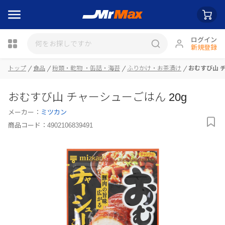
ログイン
新規登録
トップ
食品
粉類・乾物 ・缶詰・海苔
ふりかけ・お茶漬け
おむすび山 チ
瓶詰
おむすび山 チャーシューごはん 20g
メーカー：
ミツカン
商品コード：
4902106839491