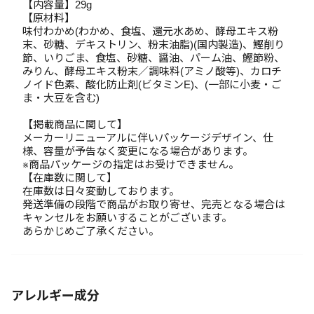
【内容量】29g
【原材料】
味付わかめ(わかめ、食塩、還元水あめ、酵母エキス粉
末、砂糖、デキストリン、粉末油脂)(国内製造)、鰹削り
節、いりごま、食塩、砂糖、醤油、パーム油、鰹節粉、
みりん、酵母エキス粉末／調味料(アミノ酸等)、カロチ
ノイド色素、酸化防止剤(ビタミンE)、(一部に小麦・ご
ま・大豆を含む)
【掲載商品に関して】
メーカーリニューアルに伴いパッケージデザイン、仕
様、容量が予告なく変更になる場合があります。
※商品パッケージの指定はお受けできません。
【在庫数に関して】
在庫数は日々変動しております。
発送準備の段階で商品がお取り寄せ、完売となる場合は
キャンセルをお願いすることがございます。
あらかじめご了承ください。
アレルギー成分