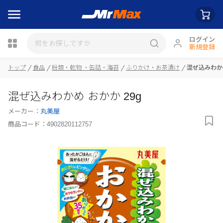
ログイン
新規登録
トップ
食品
粉類・乾物 ・缶詰・海苔
ふりかけ・お茶漬け
混ぜ込みわかめ
瓶詰
混ぜ込みわかめ おかか 29g
メーカー：
丸美屋
商品コード：
4902820112757