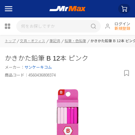
ログイン
新規登録
瓶詰
トップ
文具・オフィス
筆記具
鉛筆・色鉛筆
かきかた鉛筆 B 12本 ピン
かきかた鉛筆 B 12本 ピンク
メーカー：
サンケーキコム
商品コード：
4560436808374