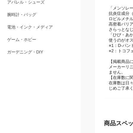
アパレル・シューズ
「メンソレ
抗炎症成分（
腕時計・バッグ
ロピルメチ
高密着バリ
電池・インク・メディア
さらっとな
「ひび・あ
ゲーム・ホビー
使うのがオ
※1：D-パ
※2：トコフ
ガーデニング・DIY
【掲載商品
メーカーリ
ません。
【在庫数に
在庫数は日
じめご了承
商品スペ