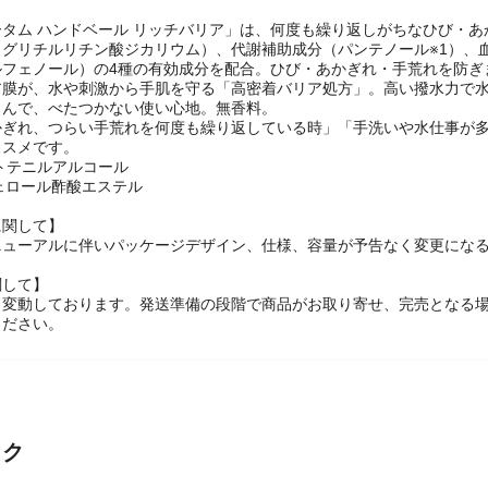
ータム ハンドベール リッチバリア」は、何度も繰り返しがちなひび・
グリチルリチン酸ジカリウム）、代謝補助成分（パンテノール※1）、血
ルフェノール）の4種の有効成分を配合。ひび・あかぎれ・手荒れを防ぎ
ア膜が、水や刺激から手肌を守る「高密着バリア処方」。高い撥水力で
じんで、べたつかない使い心地。無香料。
かぎれ、つらい手荒れを何度も繰り返している時」「手洗いや水仕事が
ススメです。
ントテニルアルコール
ェロール酢酸エステル
に関して】
ニューアルに伴いパッケージデザイン、仕様、容量が予告なく変更になる
関して】
々変動しております。発送準備の段階で商品がお取り寄せ、完売となる
ください。
ック