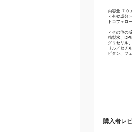
内容量 ７０
＜有効成分
トコフェロ
＜その他の
精製水、DP
グリセリル
リル／セチ
ビタン、フ
購入者レ