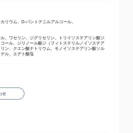
カリウム、D‐パントテニルアルコール、
キシル、ワセリン、ジグリセリン、トリイソステアリン酸ジ
リコール、ジリノール酸ジ（フィトステリル／イソステア
トリン、クエン酸ナトリウム、モノイソステアリン酸ソル
ステル、エデト酸塩
わせ