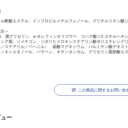
ｇ
＞
ール酢酸エステル、イソプロピルメチルフェノール、グリチルリチン酸ジ
成分＞
G、濃グリセリン、α‐オレフィンオリゴマー、コハク酸ジ2‐エチルヘ
、シア脂、ジメチコン、ジポリヒドロキシステアリン酸ポリエチレング
ル／ステアリル／ベヘニル）、硫酸マグネシウム、パルミチン酸デキス
ェノキシエタノール、パラベン、キサンタンガム、グリセリン脂肪酸エ
この商品に関するお問い合
ビュー