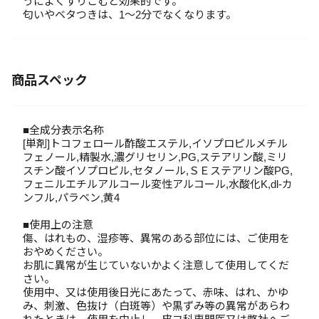
うによくすりこむと効果的です。
匂いやベタつきは、1～2分でなくなります。
商品スペック
■全成分表示名称
[単剤]トコフェロール酢酸エステル,イソプロピルメチル
フェノール,精製水,濃グリセリン,PG,ステアリン酸,ミリ
スチン酸イソプロピル,セタノール,ＳＥステアリン酸PG,
フェニルエチルアルコール変性アルコール,水酸化K,dl-カ
ンフル,パラベン,黄4
■使用上の注意
傷、はれもの、湿疹等、異常のある部位には、ご使用を
おやめください。
お肌に異常が生じていないかよく注意して使用してくだ
さい。
使用中、又は使用後日光にあたって、赤味、はれ、かゆ
み、刺激、色抜け（白斑等）や黒ずみ等の異常があらわ