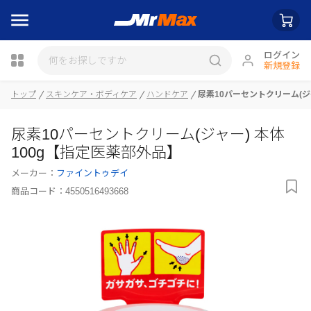
ログイン
新規登録
瓶詰
トップ
スキンケア・ボディケア
ハンドケア
尿素10パーセントクリーム(ジャ
尿素10パーセントクリーム(ジャー) 本体
100g【指定医薬部外品】
メーカー：
ファイントゥデイ
商品コード：
4550516493668