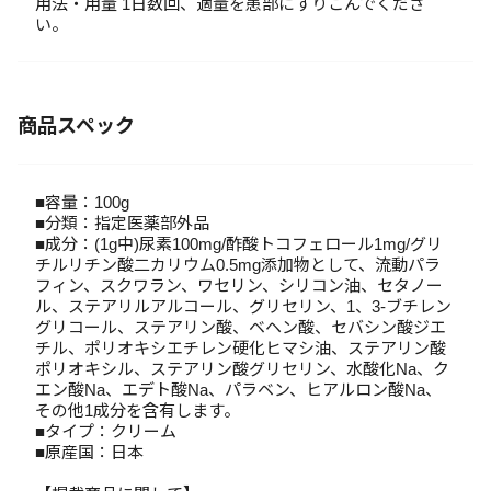
用法・用量 1日数回、適量を患部にすりこんでくださ
い。
商品スペック
■容量：100g
■分類：指定医薬部外品
■成分：(1g中)尿素100mg/酢酸トコフェロール1mg/グリ
チルリチン酸二カリウム0.5mg添加物として、流動パラ
フィン、スクワラン、ワセリン、シリコン油、セタノー
ル、ステアリルアルコール、グリセリン、1、3‐ブチレン
グリコール、ステアリン酸、ベヘン酸、セバシン酸ジエ
チル、ポリオキシエチレン硬化ヒマシ油、ステアリン酸
ポリオキシル、ステアリン酸グリセリン、水酸化Na、ク
エン酸Na、エデト酸Na、パラベン、ヒアルロン酸Na、
その他1成分を含有します。
■タイプ：クリーム
■原産国：日本