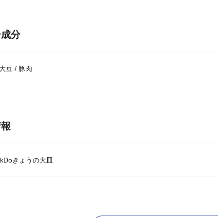
ー成分
 大豆 / 豚肉
情報
okDoきょうの大皿