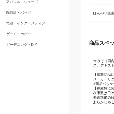
商品説明
ペット用品
アパレル・シューズ
ほんのり生
腕時計・バッグ
電池・インク・メディア
商品スペ
ゲーム・ホビー
ガーデニング・DIY
米みそ（国
ス、デキス
【掲載商品
メーカーリ
※商品パッ
【在庫数に
在庫数は日
発送準備の
あらかじめ