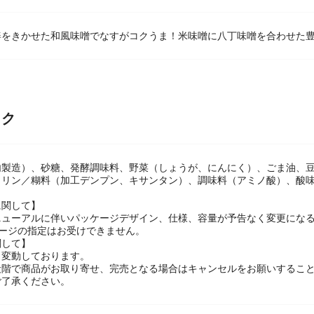
姜をきかせた和風味噌でなすがコクうま！米味噌に八丁味噌を合わせた
ック
内製造）、砂糖、発酵調味料、野菜（しょうが、にんにく）、ごま油、
トリン／糊料（加工デンプン、キサンタン）、調味料（アミノ酸）、酸
に関して】
ニューアルに伴いパッケージデザイン、仕様、容量が予告なく変更になる
ケージの指定はお受けできません。
関して】
々変動しております。
段階で商品がお取り寄せ、完売となる場合はキャンセルをお願いするこ
ご了承ください。