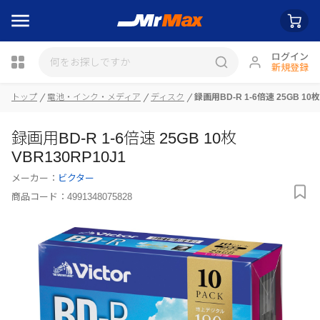
ログイン
新規登録
瓶詰
トップ
電池・インク・メディア
ディスク
録画用BD-R 1-6倍速 25GB 10枚
録画用BD-R 1-6倍速 25GB 10枚
VBR130RP10J1
メーカー：
ビクター
商品コード：
4991348075828