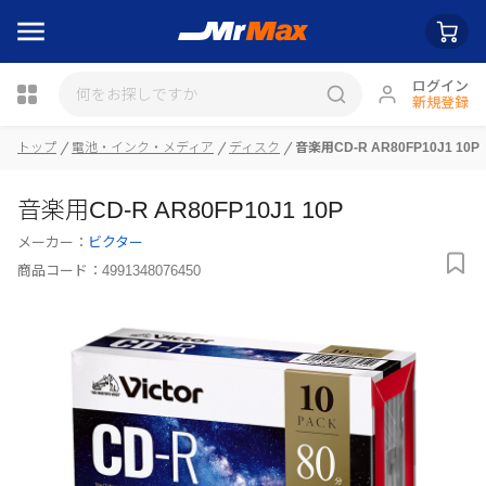
ログイン
新規登録
瓶詰
トップ
電池・インク・メディア
ディスク
音楽用CD-R AR80FP10J1 10P
音楽用CD-R AR80FP10J1 10P
メーカー：
ビクター
商品コード：
4991348076450