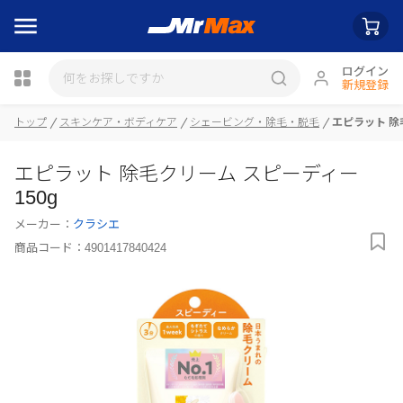
ログイン
新規登録
瓶詰
トップ
スキンケア・ボディケア
シェービング・除毛・脱毛
エピラット 除
エピラット 除毛クリーム スピーディー
150g
メーカー：
クラシエ
商品コード：
4901417840424