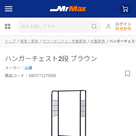
ログイン
新規登録
瓶詰
トップ
寝具・家具
カラーボックス・木製家具
木製家具
ハンガーチェス
ハンガーチェスト2段 ブラウン
メーカー：
山善
商品コード：
4983771275906