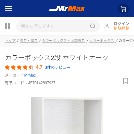
ログイン
新規登録
瓶詰
トップ
寝具・家具
カラーボックス・木製家具
カラーボックス
カラーボ
カラーボックス2段 ホワイトオーク
4.7
3件のレビュー
メーカー：
MrMax
商品コード：
4570142897937