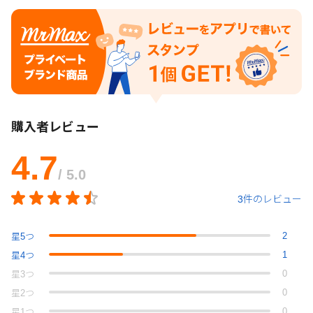
購入者レビュー
4.7
/ 5.0
3件のレビュー
2
星
5
つ
1
星
4
つ
0
星
3
つ
0
星
2
つ
0
星
1
つ