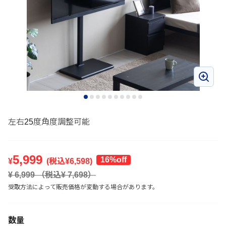
左右25度角度調整可能
5,999
16%off
¥
(税込¥
6,598
)
¥
6,999
（税込¥
7,698
）
受取方法によって販売価格が変動する場合があります。
数量