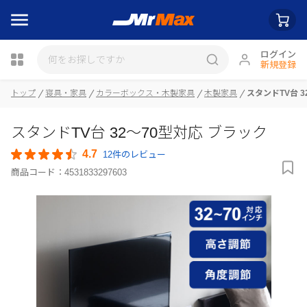
ログイン
新規登録
瓶詰
トップ
寝具・家具
カラーボックス・木製家具
木製家具
スタンドTV台 3
スタンドTV台 32～70型対応 ブラック
4.7
12件のレビュー
商品コード：
4531833297603