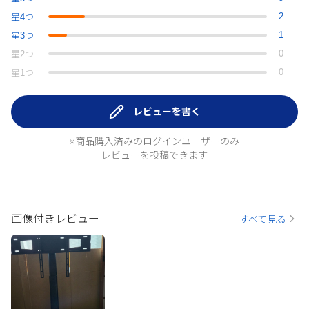
2
星
4
つ
1
星
3
つ
0
星
2
つ
0
星
1
つ
レビューを書く
※商品購入済みのログインユーザーのみ
レビューを投稿できます
画像付きレビュー
すべて見る