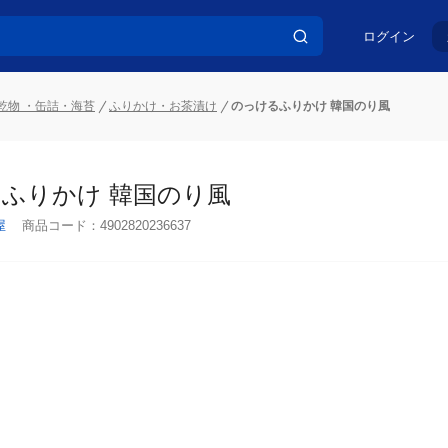
ログイン
乾物 ・缶詰・海苔
ふりかけ・お茶漬け
のっけるふりかけ 韓国のり風
ふりかけ 韓国のり風
屋
商品コード：
4902820236637