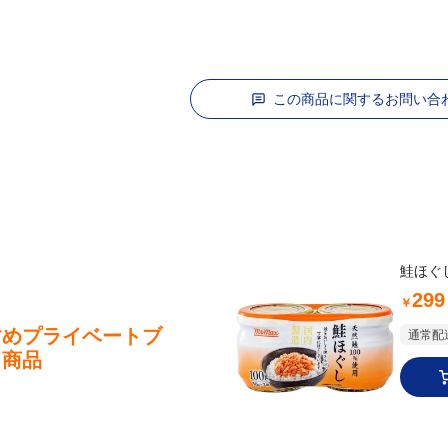
この商品に関するお問い合
鮭ほぐし
299
￥
すめプライベートブ
通常配送
ド商品