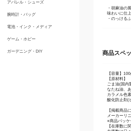
ペット用品
・胡麻油の
味わいに仕
アパレル・シューズ
・のっけるふ
腕時計・バッグ
電池・インク・メディア
商品スペ
ゲーム・ホビー
ガーデニング・DIY
【容量】100
【原材料】
ごま油(国内
なたね油、あ
カラメル色素
酸化防止剤(
【掲載商品
メーカーリ
※商品パッ