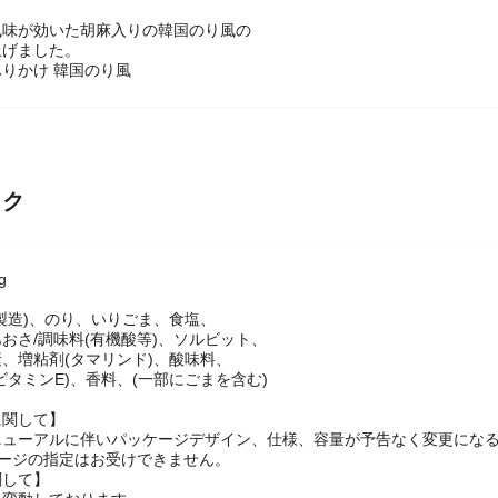
風味が効いた胡麻入りの韓国のり風の
上げました。
りかけ 韓国のり風
ック
g
製造)、のり、いりごま、食塩、
おさ/調味料(有機酸等)、ソルビット、
、増粘剤(タマリンド)、酸味料、
ビタミンE)、香料、(一部にごまを含む)
に関して】
ニューアルに伴いパッケージデザイン、仕様、容量が予告なく変更になる
ケージの指定はお受けできません。