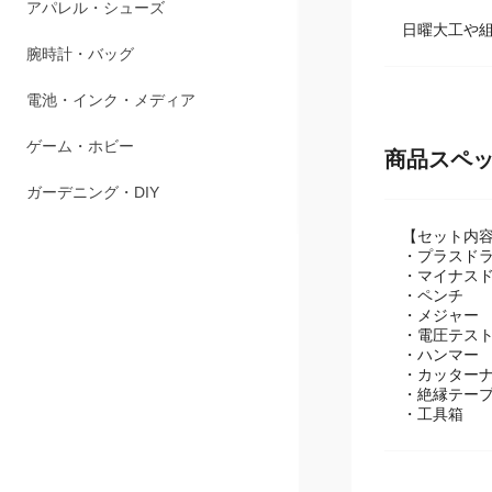
アパレル・シューズ
日曜大工や
腕時計・バッグ
電池・インク・メディア
ゲーム・ホビー
商品スペ
ガーデニング・DIY
【セット内
・プラスド
・マイナス
・ペンチ
・メジャー
・電圧テス
・ハンマー
・カッター
・絶縁テー
・工具箱