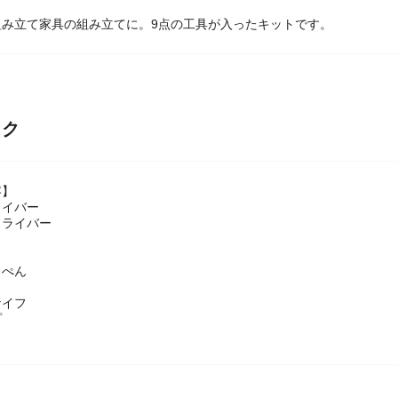
組み立て家具の組み立てに。9点の工具が入ったキットです。
ック
容】
ライバー
ドライバー
トぺん
ナイフ
プ