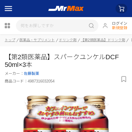
ログイン
新規登録
トップ
医薬品・サプリメント
ドリンク剤
【第2類医薬品】ドリンク剤
瓶詰
【第2類医薬品】スパークユンケルDCF
50ml×3本
メーカー：
佐藤製薬
商品コード：
4987316032054