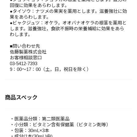
回復に効果をあらわします。
●タイソウ：ナツメの果実を薬用とします。滋養強壮に効
果をあらわします。
●ビャクジュツ：オケラ，オオバナオケラの根茎を薬用と
します。滋養強壮，食欲不振時の栄養補給に効果をあら
わします。
■問い合わせ先
佐藤製薬株式会社
お客様相談窓口
03-5412-7393
9：00～17：00（土，日，祝日を除く）
商品スペック
・医薬品分類：第二類医薬品
・小分類：ビタミン含有保健薬（ビタミン剤等）
・包装：30mL×3本
・成分(1本(30mL)中)