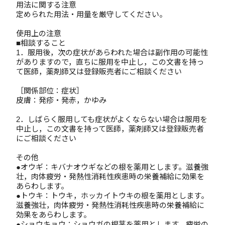
用法に関する注意
定められた用法・用量を厳守してください。
使用上の注意
■相談すること
1．服用後，次の症状があらわれた場合は副作用の可能性
がありますので，直ちに服用を中止し，この文書を持っ
て医師，薬剤師又は登録販売者にご相談ください
［関係部位：症状］
皮膚：発疹・発赤，かゆみ
2．しばらく服用しても症状がよくならない場合は服用を
中止し，この文書を持って医師，薬剤師又は登録販売者
にご相談ください
その他
●オウギ：キバナオウギなどの根を薬用とします。滋養強
壮，肉体疲労・発熱性消耗性疾患時の栄養補給に効果を
あらわします。
●トウキ：トウキ，ホッカイトウキの根を薬用とします。
滋養強壮，肉体疲労・発熱性消耗性疾患時の栄養補給に
効果をあらわします。
●ショウキョウ：ショウガの根茎を薬用とします。疲労の