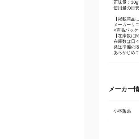
液性：中性~
正味量：30g
使用量の目
【掲載商品
メーカーリ
※商品パッ
【在庫数に
在庫数は日
発送準備の
あらかじめ
メーカー
小林製薬