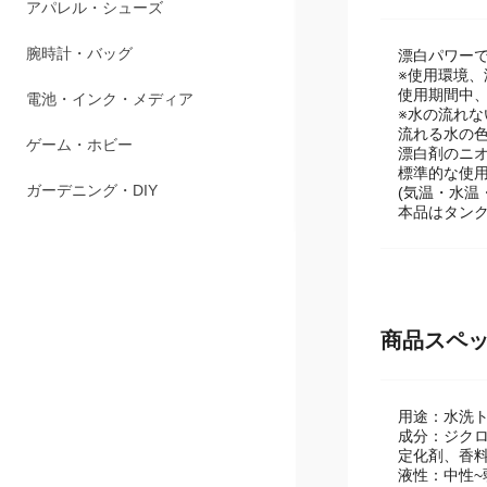
商品説明
ペット用品
アパレル・シューズ
漂白パワー
※使用環境
使用期間中
腕時計・バッグ
※水の流れ
流れる水の
電池・インク・メディア
漂白剤のニ
標準的な使用
(気温・水温
ゲーム・ホビー
本品はタン
ガーデニング・DIY
商品スペ
用途：水洗
成分：ジクロ
定化剤、香