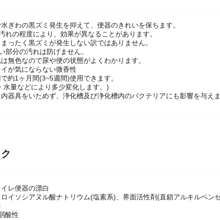
で水ぎわの黒ズミ発生を抑えて、便器のきれいを保ちます。
、汚れの程度により、効果が異なることがあります。
、まったく黒ズミが発生しない訳ではありません。
ない部分の汚れは防げません。
色は無色なので尿や便の状態がよくわかります。
オイが気にならない微香性
で約1ヶ月間(3~5週間)使用できます。
・水量などにより多少変化します。)
ク内器具をいためず、浄化槽及び浄化槽内のバクテリアにも影響を与え
ック
トイレ便器の漂白
ロイソシアヌル酸ナトリウム(塩素系)、界面活性剤(直鎖アルキルベンゼ
料