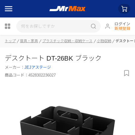
ログイン
新規登録
トップ
寝具・家具
プラスチック収納・収納ケース
小物収納
デスクトート
瓶詰
デスクトート DT-26BK ブラック
メーカー：
JEJアステージ
商品コード：
4528302236027