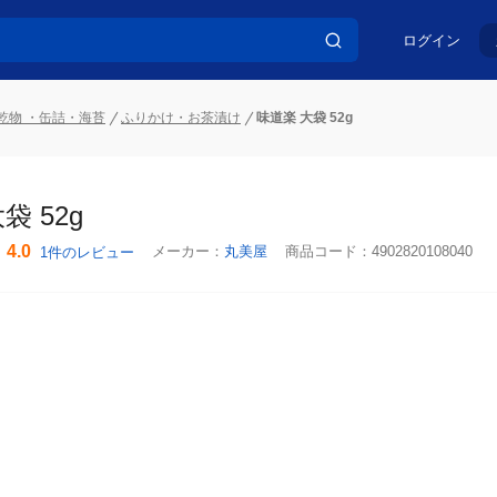
ログイン
乾物 ・缶詰・海苔
ふりかけ・お茶漬け
味道楽 大袋 52g
袋 52g
4.0
メーカー：
丸美屋
商品コード：
4902820108040
1件のレビュー