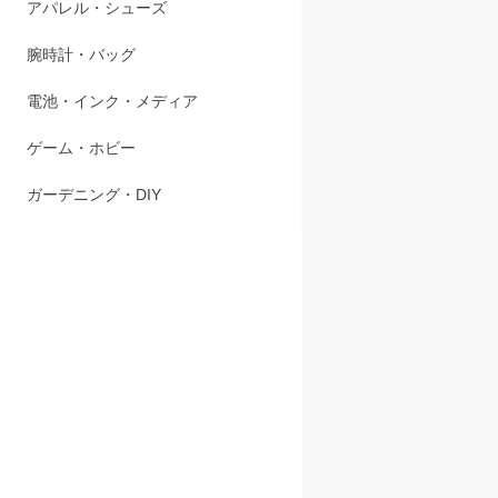
アパレル・シューズ
吟味された
ふりかけの
腕時計・バッグ
電池・インク・メディア
ゲーム・ホビー
商品スペ
ガーデニング・DIY
【内容量】5
【原材料名】
ン、酵母)
茶、鶏肉粉末
ド)、酸化防
【掲載商品
メーカーリ
※商品パッ
【在庫数に
在庫数は日
発送準備の