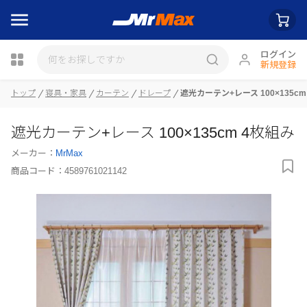
ログイン
新規登録
トップ
寝具・家具
カーテン
ドレープ
遮光カーテン+レース 100×135cm
瓶詰
遮光カーテン+レース 100×135cm 4枚組み
メーカー：
MrMax
商品コード：
4589761021142