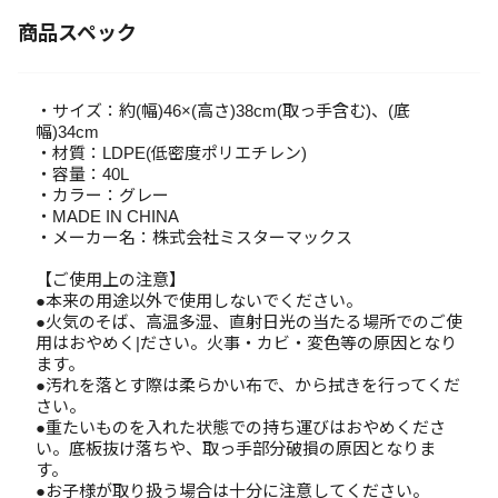
商品スペック
・サイズ：約(幅)46×(高さ)38cm(取っ手含む)、(底
幅)34cm
・材質：LDPE(低密度ポリエチレン)
・容量：40L
・カラー：グレー
・MADE IN CHINA
・メーカー名：株式会社ミスターマックス
【ご使用上の注意】
●本来の用途以外で使用しないでください。
●火気のそば、高温多湿、直射日光の当たる場所でのご使
用はおやめく|ださい。火事・カビ・変色等の原因となり
ます。
●汚れを落とす際は柔らかい布で、から拭きを行ってくだ
さい。
●重たいものを入れた状態での持ち運びはおやめくださ
い。底板抜け落ちや、取っ手部分破損の原因となりま
す。
●お子様が取り扱う場合は十分に注意してください。