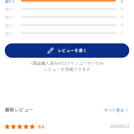
2
星
5
つ
0
星
4
つ
0
星
3
つ
0
星
2
つ
0
星
1
つ
レビューを書く
※商品購入済みのログインユーザーのみ
レビューを投稿できます
最新レビュー
すべて見る
2025/05/12
5.0