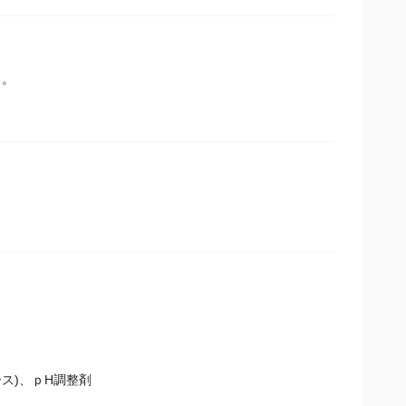
メ。
ス)、ｐH調整剤