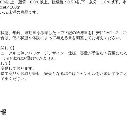
.0％以上、脂質：0.0％以上、粗繊維：0.5％以下、灰分：1.0％以下、水
al／100g*
り5kcal未満の商品です。
本
】
状態、年齢、運動量を考慮した上で下記の給与量を目安に1日1～2回
場合は、便の状態や体調によって与える量を調整してお与えください。
に関して】
ニューアルに伴いパッケージデザイン、仕様、容量が予告なく変更にな
ケージの指定はお受けできません。
関して】
々変動しております。
段階で商品がお取り寄せ、完売となる場合はキャンセルをお願いするこ
ご了承ください。
情報