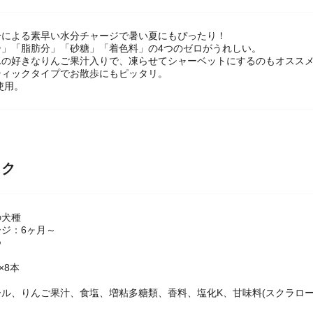
合による素早い水分チャージで暑い夏にもぴったり！
ー」「脂肪分」「砂糖」「着色料」の4つのゼロがうれしい。
んの好きなりんご果汁入りで、凍らせてシャーベットにするのもオスス
ティックタイプでお散歩にもピッタリ。
使用。
ック
の犬種
ジ：6ヶ月～
つ
×8本
ル、りんご果汁、食塩、増粘多糖類、香料、塩化K、甘味料(スクラロー