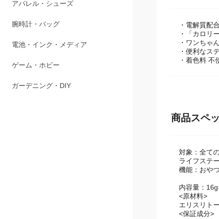
アパレル・シューズ
腕時計・バッグ
・電解質配
・「カロリ
・ワンちゃ
電池・インク・メディア
・便利なス
・着色料 不
ゲーム・ホビー
ガーデニング・DIY
商品スペ
対象：全て
ライフステー
機能：おや
内容量：16g
<原材料>
エリスリトー
<保証成分>