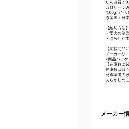
たん白質：0
カロリー：0kc
*100g当た
原産国：日
【給与方法
・愛犬の健康
・凍らせた
【掲載商品
メーカーリ
※商品パッ
【在庫数に
在庫数は日
発送準備の
あらかじめ
メーカー