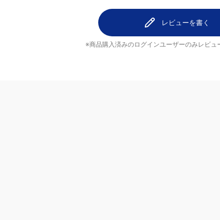
レビューを書く
※商品購入済みのログインユーザーのみ
レビュ
ヘルプ
配送について
ご注文のキャンセルについて
ブランド
返品について
よくあるご質問
お問い合わせ・ご意見
MrMax公式アプリ