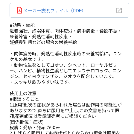
メーカー説明ファイル（PDF）
■効果・効能
滋養強壮、虚弱体質、肉体疲労・病中病後・食欲不振・
栄養障害・発熱性消耗性疾患・
妊娠授乳期などの場合の栄養補給
・肉体疲労時、発熱性消耗性疾患時の栄養補給に。ユン
ケルの基本です。
・動物性生薬としてゴオウ、シベット、ローヤルゼリ
ー、ハンピ、植物性生薬としてエレウテロコック、ニン
ジン、セイヨウサンザシ、ジオウを配合しています。
・スッキリ飲みやすい味です。
使用上の注意
■相談すること
1.服用後,次の症状があらわれた場合は副作用の可能性が
ありますので,直ちに服用を中止し,この文書を持って医
師,薬剤師又は登録販売者にご相談ください
[関係部位：症状]
皮膚：発疹・発赤,かゆみ
2.しばらく服用しても症状がよくならない場合は服用を