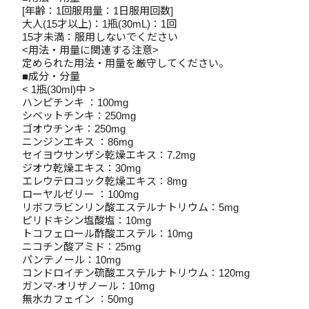
[年齢：1回服用量：1日服用回数]
大人(15才以上)：1瓶(30mL)：1回
15才未満：服用しないでください
<用法・用量に関連する注意>
定められた用法・用量を厳守してください。
■成分・分量
< 1瓶(30ml)中 >
ハンピチンキ ：100mg
シベットチンキ：250mg
ゴオウチンキ：250mg
ニンジンエキス ：86mg
セイヨウサンザシ乾燥エキス：7.2mg
ジオウ乾燥エキス：30mg
エレウテロコック乾燥エキス：8mg
ローヤルゼリー ：100mg
リボフラビンリン酸エステルナトリウム：5mg
ピリドキシン塩酸塩：10mg
トコフェロール酢酸エステル：10mg
ニコチン酸アミド：25mg
パンテノール：10mg
コンドロイチン硫酸エステルナトリウム：120mg
ガンマ-オリザノール：10mg
無水カフェイン ：50mg