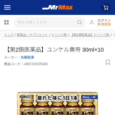
ログイン
新規登録
トップ
医薬品・サプリメント
ドリンク剤
【第2類医薬品】ドリンク剤
瓶詰
【第2類医薬品】ユンケル黄帝 30ml×10
メーカー：
佐藤製薬
商品コード：
4987316035048