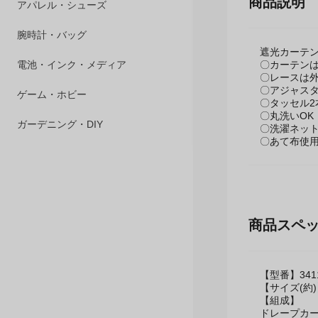
商品説明
ペット用品
アパレル・シューズ
遮光カーテン
腕時計・バッグ
〇カーテン
〇レースは
〇アジャスタ
電池・インク・メディア
〇タッセル2
〇丸洗いOK
ゲーム・ホビー
〇洗濯ネッ
〇あて布使
ガーデニング・DIY
商品スペ
【型番】3411
【サイズ(約)】
【組成】