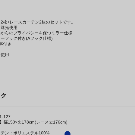
2枚+レースカーテン2枚のセットです。
は遮光使用
外からのプライバシーを保つミラー仕様
ーフック付き(Aフック仕様)
本付き
ト使用
用
ック
-127
幅150×丈178cm(レース丈176cm)