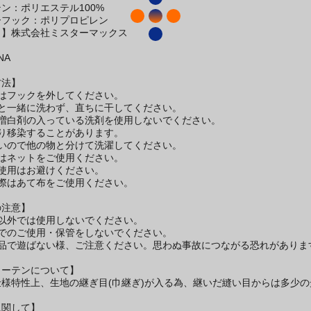
テン：ポリエステル100%
ン：ポリエステル100%
ーフック：ポリプロピレン
名】株式会社ミスターマックス
NA
方法】
際はフックを外してください。
色と一緒に洗わず、直ちに干してください。
光増白剤の入っている洗剤を使用しないでください。
り移染することがあります。
すいので他の物と分けて洗濯してください。
際はネットをご使用ください。
使用はお避けください。
際はあて布をご使用ください。
の注意】
途以外では使用しないでください。
ばでのご使用・保管をしないでください。
本品で遊ばない様、ご注意ください。思わぬ事故につながる恐れがありま
カーテンについて】
様特性上、生地の継ぎ目(巾継ぎ)が入る為、継いだ縫い目からは多少