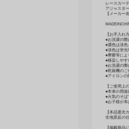
ドレープカー
レースカーテ
アジャスタ
【メーカー
MADEINCHI
【お手入れ
●お洗濯の
●濃色は淡
●淡色は蛍
●摩擦等によ
●移染しや
●お洗濯の
●乾燥機のご
●アイロンの
【ご使用上
●本来の用
●火気のそ
●お子様が
【本品遮光
生地原反の仕