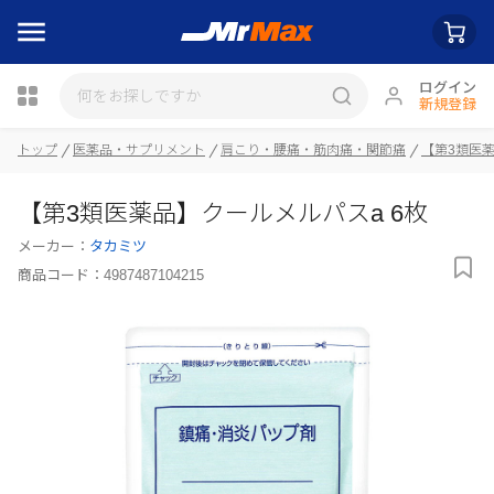
ログイン
新規登録
トップ
医薬品・サプリメント
肩こり・腰痛・筋肉痛・関節痛
【第3類医
瓶詰
【第3類医薬品】クールメルパスa 6枚
メーカー：
タカミツ
商品コード：
4987487104215