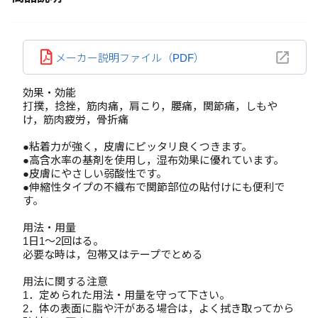
メーカー説明ファイル（PDF）
効果・効能
打撲，捻挫，筋肉痛，肩こり，腰痛，関節痛，しもや
け，筋肉疲労，骨折痛
●粘着力が強く，皮膚にピッタリ良くつきます。
●高含水率の基剤を使用し，湿布効果に優れています。
●皮膚にやさしい弱酸性です。
●伸縮性タイプの不織布で関節部位の貼付けにも便利で
す。
用法・用量
1日1～2回はる。
必要な時は，包帯又はテープでとめる
用法に関する注意
1．定められた用法・用量を守って下さい。
2．体の表面に脂や汗がある場合は，よく拭き取ってから