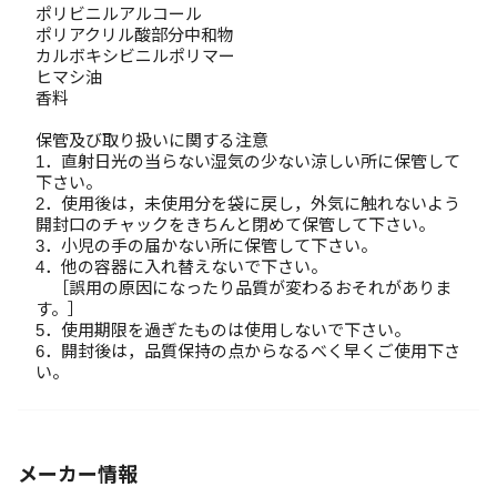
ポリビニルアルコール
ポリアクリル酸部分中和物
カルボキシビニルポリマー
ヒマシ油
香料
保管及び取り扱いに関する注意
1．直射日光の当らない湿気の少ない涼しい所に保管して
下さい。
2．使用後は，未使用分を袋に戻し，外気に触れないよう
開封口のチャックをきちんと閉めて保管して下さい。
3．小児の手の届かない所に保管して下さい。
4．他の容器に入れ替えないで下さい。
［誤用の原因になったり品質が変わるおそれがありま
す。］
5．使用期限を過ぎたものは使用しないで下さい。
6．開封後は，品質保持の点からなるべく早くご使用下さ
い。
メーカー情報