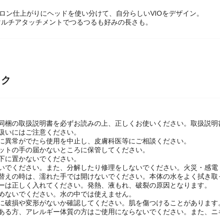
サロン仕上がりにヘッドを使い分けて、自分らしいVIOをデザイン。
マルチアタッチメントでつるつるも好みの長さも。
ック
に同梱の取扱説明書を必ずお読みの上、正しくお使いください。取扱説明
扱いにはご注意ください。
肌に異常がでたら使用を中止し、皮膚科医等にご相談ください。
ペットの手の届かないところに保管してください。
下に置かないでください。
ないでください。また、分解したり修理をしないでください。火災・感電
取替えの時は、濡れた手では開けないでください。本体の水をよく拭き取
・ーは正しく入れてください。発熱、液もれ、破裂の原因となります。
沈めないでください。水の中では使えません。
前に破損や変形がないか確認してください。肌を傷つけることがあります