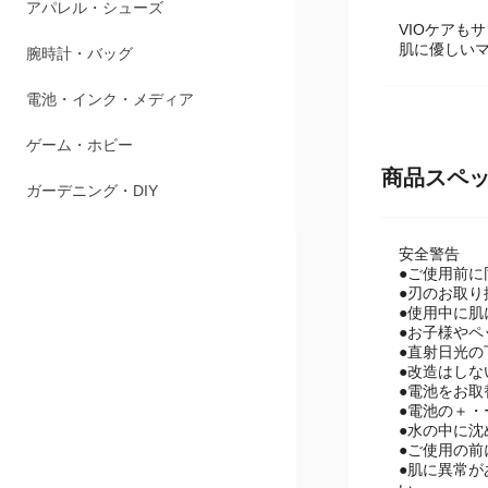
ペット用品
VIOケアも
肌に優しい
アパレル・シューズ
腕時計・バッグ
電池・インク・メディア
商品スペ
ゲーム・ホビー
ガーデニング・DIY
安全警告
●ご使用前
●刃のお取り
●使用中に
●お子様や
●直射日光の
●改造はし
●電池をお
●電池の＋
●水の中に
●ご使用の