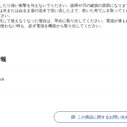
がある方、アレルギー体質の方はご使用にならないでください。また、ニ
としたり強い衝撃を与えないでください。故障や刃の破損の原因になりま
れは水またはぬるま湯の流水で洗い流した上で、乾いた布でふき取ってく
ださい。
消耗して使えなくなった場合は、早めに取り出してください。電池が液も
間使わない時も、必ず電池を機器から取り出してください。
情報
ck
この商品に関するお問い合