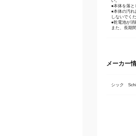
●肌に異常
い。
●本体を落
●本体の汚
しないでく
●乾電池が
また、長期
メーカー
シック Schi