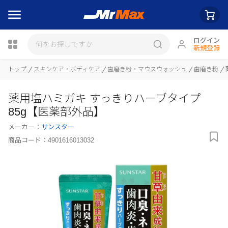
ログイン
新規登録
トップ
スキンケア・ボディケア
歯磨き粉・マウスウォッシュ
歯磨き粉
瓶詰
薬用塩ハミガキ すっきりハーブタイプ
85g【医薬部外品】
メーカー：
サンスター
商品コード：
4901616013032