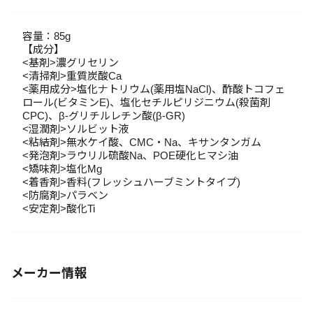
容量：85g
【成分】
<基剤>濃グリセリン
<清掃剤>重質炭酸Ca
<薬用成分>塩化ナトリウム(薬用塩NaCl)、酢酸トコフェ
ロール(ビタミンE)、塩化セチルピリジニウム(殺菌剤
CPC)、β-グリチルレチン酸(β-GR)
<湿潤剤>ソルビット液
<粘結剤>無水ケイ酸、CMC・Na、キサンタンガム
<発泡剤>ラウリル硫酸Na、POE硬化ヒマシ油
<矯味剤>塩化Mg
<着香剤>香料(フレッシュハーブミントタイプ)
<防腐剤>パラベン
<安定剤>酸化Ti
メーカー情報