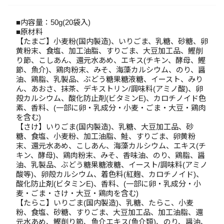
■内容量：50g(20袋入)
■原材料
【たまご】小麦粉(国内製造)、いりごま、乳糖、砂糖、卵
黄粉末、食塩、加工油脂、すりごま、大豆加工品、鰹削
り節、こしあん、還元水あめ、エキス(チキン、酵母、鰹
節、魚介)、鶏肉粉末、みそ、海藻カルシウム、のり、醤
油、鶏脂、乳製品、ぶどう糖果糖液糖、イースト、みり
ん、あおさ、抹茶、デキストリン/調味料(アミノ酸)、卵
殻カルシウム、酸化防止剤(ビタミンE)、カロチノイド色
素、香料、(一部に卵・乳成分・小麦・ごま・大豆・鶏肉
を含む)
【さけ】いりごま(国内製造)、乳糖、大豆加工品、砂
糖、食塩、小麦粉、加工油脂、鮭、すりごま、卵黄粉
末、還元水あめ、こしあん、海藻カルシウム、エキス(チ
キン、酵母)、鶏肉粉末、みそ、香味油、のり、鶏脂、醤
油、乳製品、ぶどう糖果糖液糖、イースト/調味料(アミノ
酸等)、卵殻カルシウム、着色料(紅麹、カロチノイド)、
酸化防止剤(ビタミンE)、香料、(一部に卵・乳成分・小
麦・ごま・さけ・大豆・鶏肉を含む)
【たらこ】いりごま(国内製造)、乳糖、たらこ、小麦
粉、食塩、砂糖、すりごま、大豆加工品、加工油脂、還
元水あめ、鰹削り節、魚介エキス(魚介類)、のり、醤油、