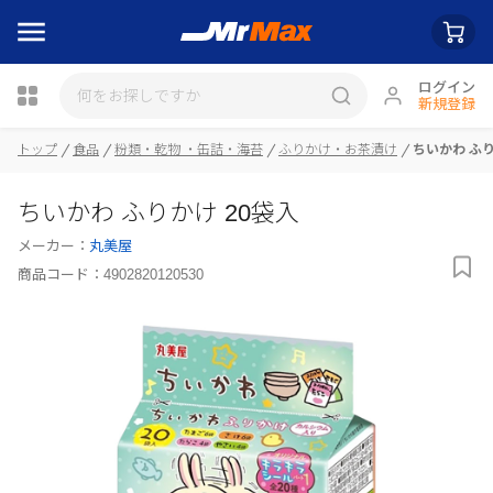
ログイン
新規登録
瓶詰
トップ
食品
粉類・乾物 ・缶詰・海苔
ふりかけ・お茶漬け
ちいかわ ふり
ちいかわ ふりかけ 20袋入
メーカー：
丸美屋
商品コード：
4902820120530