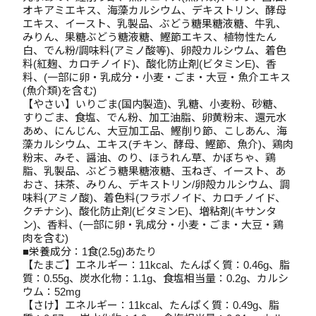
オキアミエキス、海藻カルシウム、デキストリン、酵母
エキス、イースト、乳製品、ぶどう糖果糖液糖、牛乳、
みりん、果糖ぶどう糖液糖、鰹節エキス、植物性たん
白、でん粉/調味料(アミノ酸等)、卵殻カルシウム、着色
料(紅麹、カロチノイド)、酸化防止剤(ビタミンE)、香
料、(一部に卵・乳成分・小麦・ごま・大豆・魚介エキス
(魚介類)を含む)
【やさい】いりごま(国内製造)、乳糖、小麦粉、砂糖、
すりごま、食塩、でん粉、加工油脂、卵黄粉末、還元水
あめ、にんじん、大豆加工品、鰹削り節、こしあん、海
藻カルシウム、エキス(チキン、酵母、鰹節、魚介)、鶏肉
粉末、みそ、醤油、のり、ほうれん草、かぼちゃ、鶏
脂、乳製品、ぶどう糖果糖液糖、玉ねぎ、イースト、あ
おさ、抹茶、みりん、デキストリン/卵殻カルシウム、調
味料(アミノ酸)、着色料(フラボノイド、カロチノイド、
クチナシ)、酸化防止剤(ビタミンE)、増粘剤(キサンタ
ン)、香料、(一部に卵・乳成分・小麦・ごま・大豆・鶏
肉を含む)
■栄養成分：1食(2.5g)あたり
【たまご】エネルギー：11kcal、たんぱく質：0.46g、脂
質：0.55g、炭水化物：1.1g、食塩相当量：0.2g、カルシ
ウム：52mg
【さけ】エネルギー：11kcal、たんぱく質：0.49g、脂