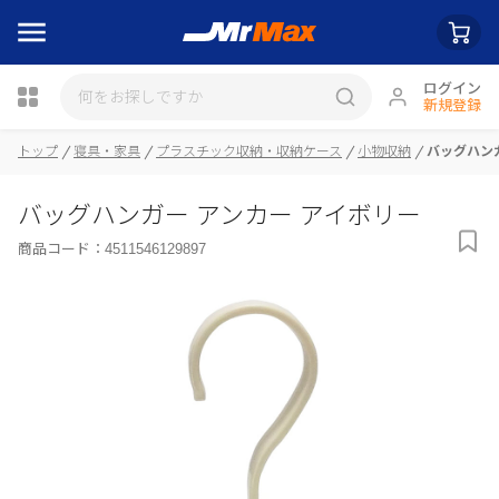
ログイン
新規登録
瓶詰
トップ
寝具・家具
プラスチック収納・収納ケース
小物収納
バッグハン
バッグハンガー アンカー アイボリー
商品コード：
4511546129897