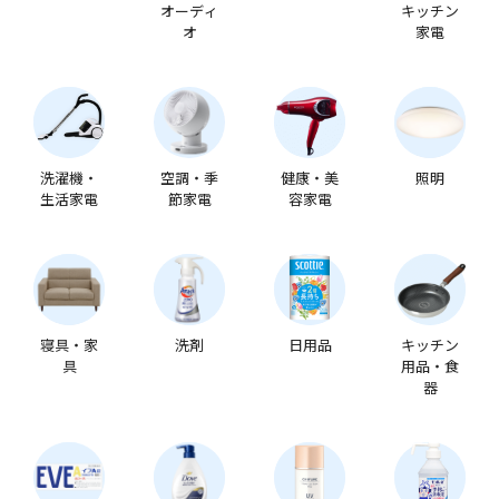
オーディ
キッチン
オ
家電
洗濯機・
空調・季
健康・美
照明
生活家電
節家電
容家電
寝具・家
洗剤
日用品
キッチン
具
用品・食
器