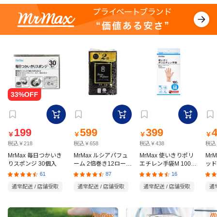
199
599
399
￥
￥
￥
￥
税込￥218
税込￥658
税込￥438
税込
MrMax 毎日つかいき
MrMax ルシアパフュ
MrMax 使いきりポリ
Mr
りスポンジ 30個入
ーム 2倍巻き12ロール
エチレン手袋M 100枚
ッド
ダブル
入
の猫
61
87
16
通常配送 / 店舗受取
通常配送 / 店舗受取
通常配送 / 店舗受取
通