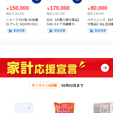
150,000
170,000
80,000
￥
￥
￥
税込￥165,000
税込￥187,000
税込￥88,000
シャープ 55V型 4K有機
日立 【お取り寄せ商品】
パナソニック 【お
ELテレビ AQUOS OLED
540L 6ドア冷蔵庫 R-
せ商品】8kg 全自
4T-C55GQ3
HW54V(N) ライトゴール
洗濯機 NA-FA8H5
配送設置
配送設置
配送設置
ド
イト
09月02日まで
オンライン&店舗