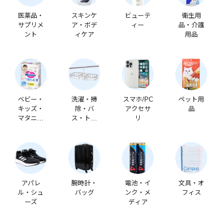
医薬品・
スキンケ
ビューテ
衛生用
サプリメ
ア・ボデ
ィー
品・介護
ント
ィケア
用品
ベビー・
洗濯・掃
スマホ/PC
ペット用
キッズ・
除・バ
アクセサ
品
マタニテ
ス・トイ
リ
ィ
レ
アパレ
腕時計・
電池・イ
文具・オ
ル・シュ
バッグ
ンク・メ
フィス
ーズ
ディア