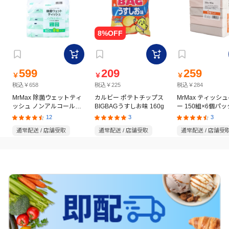
599
209
259
￥
￥
￥
税込￥658
税込￥225
税込￥284
MrMax 除菌ウェットティ
カルビー ポテトチップス
MrMax ティッシ
ッシュ ノンアルコールタ
BIGBAGうすしお味 160g
ー 150組×6個パッ
イプ 60枚×8個パック
12
3
3
通常配送 / 店舗受取
通常配送 / 店舗受取
通常配送 / 店舗受