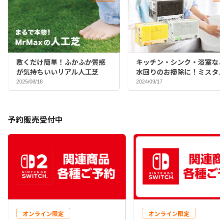
敷くだけ簡単！ふかふか質感
キッチン・シンク・浴室な
が気持ちいいリアル人工芝
水回りのお掃除に！ミスタ
マックスバイヤーおすすめ
2025/08/18
2024/09/17
ポンジ♪
予約販売受付中
オンライン限定
オンライン限定