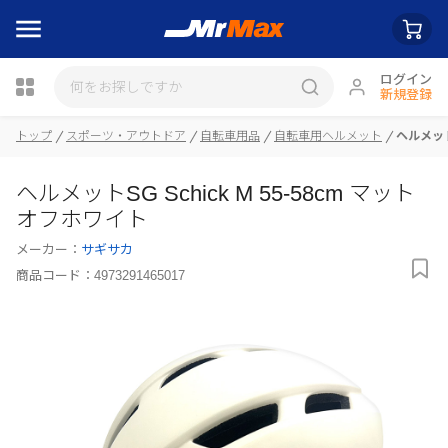
ログイン
新規登録
トップ
スポーツ・アウトドア
自転車用品
自転車用ヘルメット
ヘルメット
瓶詰
ヘルメットSG Schick M 55-58cm マット
オフホワイト
メーカー：
サギサカ
商品コード：
4973291465017