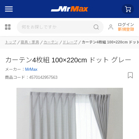
ログイン
新規登録
トップ
寝具・家具
カーテン
ドレープ
カーテン4枚組 100×220cm ドッ
瓶詰
カーテン4枚組 100×220cm ドット グレー
メーカー：
MrMax
商品コード：
4570142957563