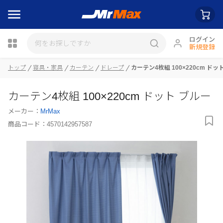
ログイン
新規登録
トップ
寝具・家具
カーテン
ドレープ
カーテン4枚組 100×220cm ドッ
瓶詰
カーテン4枚組 100×220cm ドット ブルー
メーカー：
MrMax
商品コード：
4570142957587