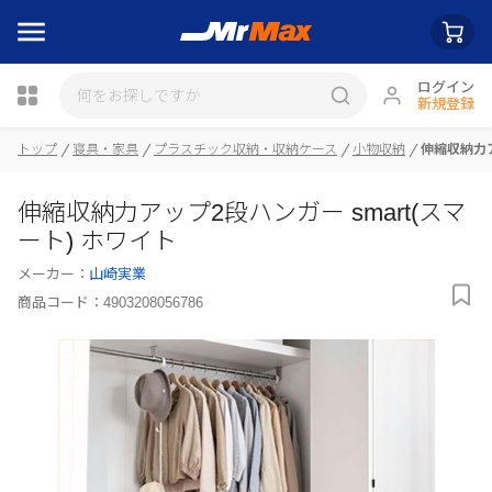
ログイン
新規登録
トップ
寝具・家具
プラスチック収納・収納ケース
小物収納
伸縮収納力ア
瓶詰
伸縮収納力アップ2段ハンガー smart(スマ
ート) ホワイト
メーカー：
山崎実業
商品コード：
4903208056786