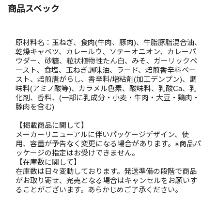
商品スペック
原材料名：玉ねぎ、食肉(牛肉、豚肉)、牛脂豚脂混合油、
乾燥キャベツ、カレールウ、ソテーオニオン、カレーパ
ウダー、砂糖、粒状植物性たん白、みそ、ガーリックペ
ースト、食塩、玉ねぎ調味油、ラード、焙煎香辛料ペー
スト、焙煎唐がらし、香辛料/増粘剤(加工デンプン)、調
味料(アミノ酸等)、カラメル色素、酸味料、乳酸Ca、乳
化剤、香料、(一部に乳成分・小麦・牛肉・大豆・鶏肉・
豚肉を含む)
【掲載商品に関して】
メーカーリニューアルに伴いパッケージデザイン、使
用、容量が予告なく変更になる場合があります。※商品パ
ッケージの指定はお受けできません。
【在庫数に関して】
在庫数は日々変動しております。発送準備の段階で商品
がお取り寄せ、完売となる場合はキャンセルをお願いす
ることがございます。あらかじめご了承ください。