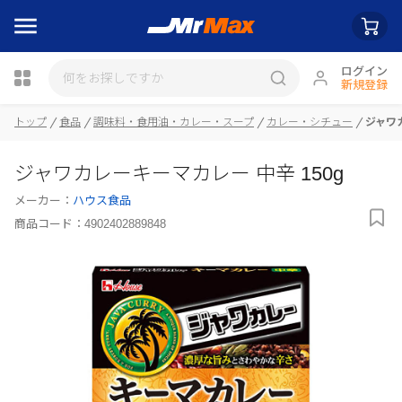
ログイン
新規登録
瓶詰
トップ
食品
調味料・食用油・カレー・スープ
カレー・シチュー
ジャワカ
ジャワカレーキーマカレー 中辛 150g
メーカー：
ハウス食品
商品コード：
4902402889848