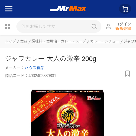
ログイン
新規登録
トップ
食品
調味料・食用油・カレー・スープ
カレー・シチュー
ジャワカ
瓶詰
ジャワカレー 大人の激辛 200g
メーカー：
ハウス食品
商品コード：
4902402889831