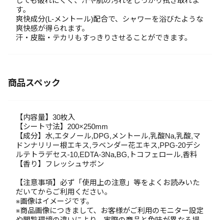
しても破れにくく、汗や肌の汚れをしっかり拭き取れま
す。
爽快成分(L-メントール)配合で、シャワーを浴びたような
爽快感が得られます。
汗・皮脂・テカリもすっきりさせることができます。
商品スペック
【内容量】30枚入
【シート寸法】200×250mm
【成分】水,エタノール,DPG,メントール,乳酸Na,乳酸,マ
ドンナリリー根エキス,ラベンダー花エキス,PPG-20デシ
ルテトラデセス-10,EDTA-3Na,BG,トコフェロール,香料
【香り】フレッシュサボン
【注意事項】必ず「使用上の注意」等をよくお読みいた
だいてからご利用ください。
※画像はイメージです。
※商品画像につきまして、お客様がご利用のモニター設定
や閲覧環境の違いにより、実際の商品と色味が異なる場