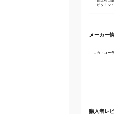
・炭水化物：0
・食塩相当量：
・ビタミン：C
メーカー
コカ・コー