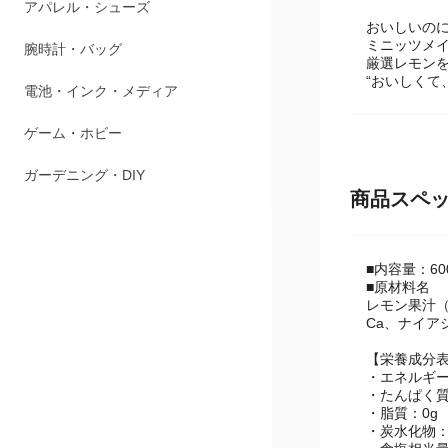
ペット用品
おいしいの
ミニッツメイ
アパレル・シューズ
厳選レモン
“おいしくて
腕時計・バッグ
電池・インク・メディア
ゲーム・ホビー
商品スペ
ガーデニング・DIY
■内容量：600
■原材料名
レモン果汁
Ca、ナイア
【栄養成分表示
・エネルギー：
・たんぱく質
・脂質：0g