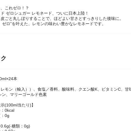
に、これゼロ！？
ド ゼロシュガー レモネード、ついに日本上陸！
を皮ごと丸しぼりすることで、ほどよい甘さとすっきりした後味に。
、ゼロ”を叶えた、レモンの味わい豊かなレモネードです。
ック
ml×24本
（レモン（輸入））、食塩／香料、酸味料、クエン酸K、ビタミンC、甘
シン、マリーゴールド色素
(100ml当たり)】
0kcal
：0g